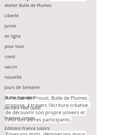
Atelier Bulle de Plumes
Liberté
Junior
en ligne
pour tous
covid
vaccin
nouvelle
Jours de Semaine
Diane Sakakini
A l'instar de Proust, Bulle de Plumes 
propose, à travers l'écriture créative, 
Lecture Feel Good
de découvrir son propre univers et 
Premier roman
celui des autres participants.
Editions France Loisirs
Posez vos mots, déposez vos maux 