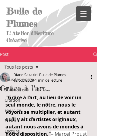
Bulle de
Plumes
L' Atelier d'Ecriture
Créative
Post
Tous les posts
Diane Sakakini Bulle de Plumes
Tous les posts
12 oct. 2020
1 min de lecture
Grâce à l'art...
St lunaire
"Grâce à l’art, au lieu de voir un 
Citation
seul monde, le nôtre, nous le 
Exercice
voyons se multiplier, et autant 
qu’il y ait d’artistes originaux, 
Ecriture
autant nous avons de mondes à 
Lecture
notre disposition."
– Marcel Proust