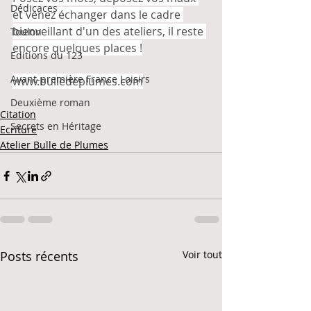
Dédicaces
et venez échanger dans le cadre 
bienveillant d'un des ateliers, il reste 
Toulon
encore quelques places !
Editions du 123
Avant-première France Loisirs
www.bulledeplumes.com
Deuxième roman
Citation
Secrets en Héritage
Ecriture
Atelier Bulle de Plumes
Posts récents
Voir tout