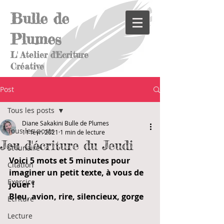
Bulle de
Plumes
L' Atelier d'Ecriture
Créative
Post
Tous les posts
Diane Sakakini Bulle de Plumes
Tous les posts
11 févr. 2021
1 min de lecture
Jeu d'écriture du Jeudi
St lunaire
Voici 5 mots et 5 minutes pour 
Citation
imaginer un petit texte, à vous de 
Exercice
jouer !
Bleu, avion, rire, silencieux, gorge
Ecriture
Lecture