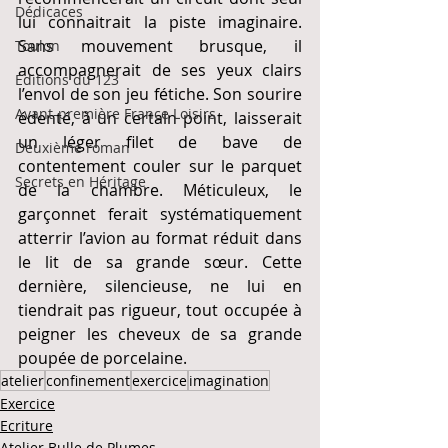
Dédicaces
lui connaitrait la piste imaginaire. 
Sans mouvement brusque, il 
Toulon
accompagnerait de ses yeux clairs 
Editions du 123
l’envol de son jeu fétiche. Son sourire 
Avant-première France Loisirs
édenté, à un certain point, laisserait 
un léger filet de bave de 
Deuxième roman
contentement couler sur le parquet 
Secrets en Héritage
de la chambre. Méticuleux, le 
garçonnet ferait systématiquement 
atterrir l’avion au format réduit dans 
le lit de sa grande sœur. Cette 
dernière, silencieuse, ne lui en 
tiendrait pas rigueur, tout occupée à 
peigner les cheveux de sa grande 
poupée de porcelaine.
atelier
confinement
exercice
imagination
Exercice
Ecriture
Atelier Bulle de Plumes