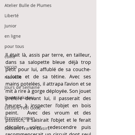
Atelier Bulle de Plumes
Liberté
Junior
en ligne
pour tous
Il était là, assis par terre, en tailleur, 
covid
dans sa salopette bleue déjà trop 
vaccin
petit pour lui, affublé de sa couche-
culotte et de sa tétine. Avec ses 
nouvelle
mains potelées, il attrapa l’avion et se 
Jours de Semaine
mit à rire à gorge déployée. Son jouet 
Diane Sakakini
préféré devant lui, il passerait des 
heures à inspecter l’objet en bois 
Lecture Feel Good
peint.  Avec des vroum et des 
Premier roman
pssssch, il saisirait l’objet et le ferait 
décoller, voler, redescendre puis 
Editions France Loisirs
recommencerait un circuit dont seul 