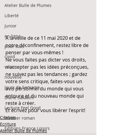
Atelier Bulle de Plumes
Liberté
Junior
en ligne
A la veille de ce 11 mai 2020 et de 
notre déconfinement, restez libre de 
pour tous
penser par vous-mêmes ! 
covid
Ne vous faites pas dicter vos droits, 
n'accepter pas les idées préconçues, 
vaccin
ne suivez pas les tendances ; gardez 
nouvelle
votre sens critique, faites-vous un 
Jours de Semaine
avis personnel du monde qui vous 
entoure et du nouveau monde qui 
Diane Sakakini
reste à créer. 
Lecture Feel Good
Et écrivez pour vous libérer l'esprit!
Citation
Premier roman
Ecriture
Editions France Loisirs
Atelier Bulle de Plumes