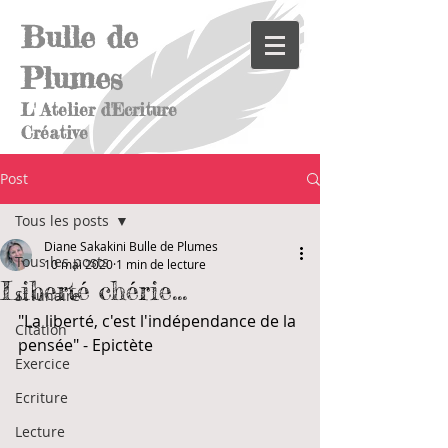
Bulle de
Plumes
L' Atelier d'Ecriture
Créative
Post
Tous les posts
Diane Sakakini Bulle de Plumes
Tous les posts
10 mai 2020
1 min de lecture
Liberté chérie...
St lunaire
"La liberté, c'est l'indépendance de la 
Citation
pensée" - Epictète
Exercice
Ecriture
Lecture