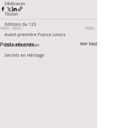
Dédicaces
Toulon
Editions du 123
Avant-première France Loisirs
Posts récents
Voir tout
Deuxième roman
Secrets en Héritage