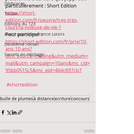
Dédicaces
particulièrement : Short Edition
https://short-
Toulon
edition.com/fr/oeuvre/tres-tres-
Editions du 123
court/la-voleuse-de-vie-1
Avant-première France Loisirs
Pour participer :
https://short-edition.com/fr/prix/10-
Deuxième roman
ans-10-ans?
Secrets en Héritage
utm_source=mailing&utm_medium=
mail&utm_campaign=10ans&mc_cid=
95bb0515c5&mc_eid=46dc697cb7
#shortedition
bulle de plumes
à distance
ecriture
concours