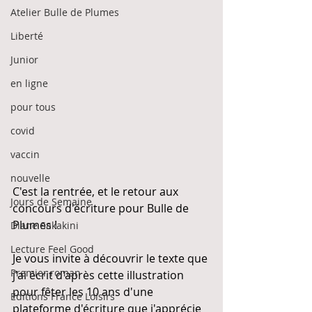
Atelier Bulle de Plumes
Liberté
Junior
en ligne
pour tous
covid
vaccin
nouvelle
C'est la rentrée, et le retour aux 
Jours de Semaine
concours d'écriture pour Bulle de 
Plumes !
Diane Sakakini
Lecture Feel Good
Je vous invite à découvrir le texte que 
Premier roman
j'ai écrit d'après cette illustration 
pour fêter les 10 ans d'une 
Editions France Loisirs
plateforme d'écriture que j'apprécie 