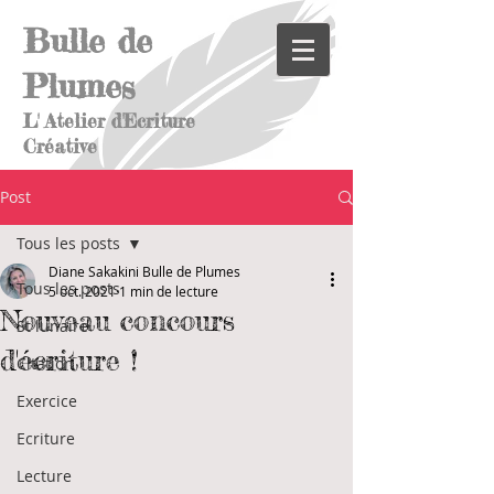
Bulle de
Plumes
L' Atelier d'Ecriture
Créative
Post
Tous les posts
Diane Sakakini Bulle de Plumes
Tous les posts
5 oct. 2021
1 min de lecture
Nouveau concours
St lunaire
d'écriture !
Citation
Exercice
Ecriture
Lecture