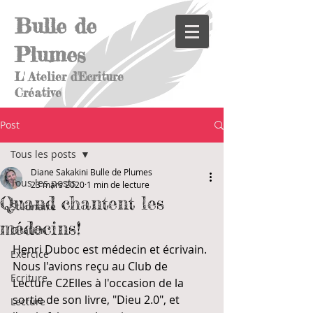
Bulle de
Plumes
L' Atelier d'Ecriture
Créative
Post
Tous les posts
Diane Sakakini Bulle de Plumes
Tous les posts
23 mars 2020
1 min de lecture
Quand chantent les
St lunaire
médecins!
Citation
Henri Duboc est médecin et écrivain. 
Exercice
Nous l'avions reçu au Club de 
Ecriture
Lecture C2Elles à l'occasion de la 
sortie de son livre, "Dieu 2.0", et 
Lecture