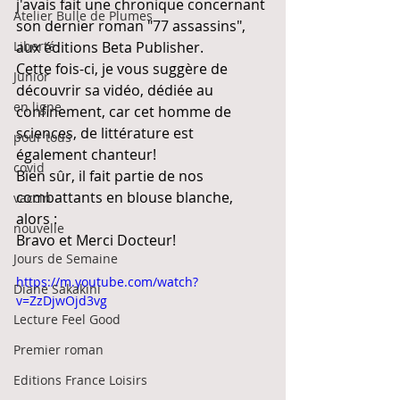
j'avais fait une chronique concernant 
Atelier Bulle de Plumes
son dernier roman "77 assassins", 
Liberté
aux éditions Beta Publisher.
Cette fois-ci, je vous suggère de 
Junior
découvrir sa vidéo, dédiée au 
en ligne
confinement, car cet homme de 
sciences, de littérature est 
pour tous
également chanteur!
covid
Bien sûr, il fait partie de nos 
combattants en blouse blanche, 
vaccin
alors :
nouvelle
Bravo et Merci Docteur!
Jours de Semaine
https://m.youtube.com/watch?
Diane Sakakini
v=ZzDjwOjd3vg
Lecture Feel Good
Premier roman
Editions France Loisirs