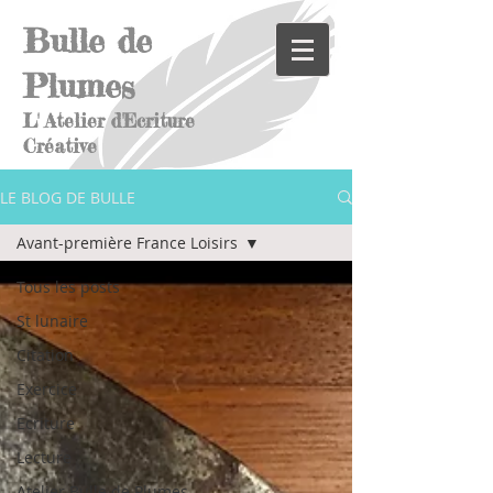
Bulle de
Plumes
L' Atelier d'Ecriture
Créative
LE BLOG DE BULLE
Avant-première France Loisirs
Tous les posts
St lunaire
Citation
Exercice
Ecriture
Lecture
Atelier Bulle de Plumes