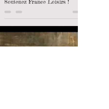
Diane Sakakini Bulle de Plumes
15 déc. 2021
1 min de lecture
Soutenez France Loisirs !