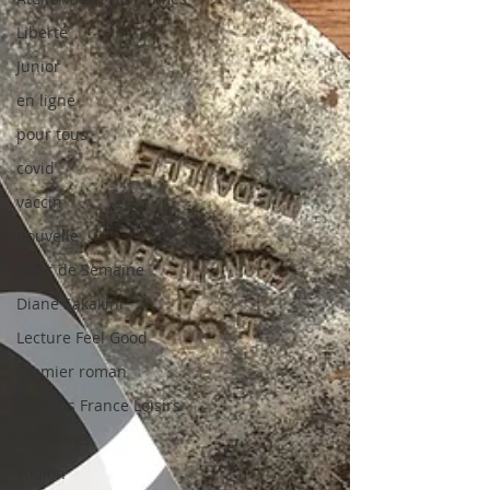
Liberté
Junior
en ligne
pour tous
covid
vaccin
nouvelle
Jours de Semaine
Diane Sakakini
Lecture Feel Good
Premier roman
Editions France Loisirs
Dédicaces
Toulon