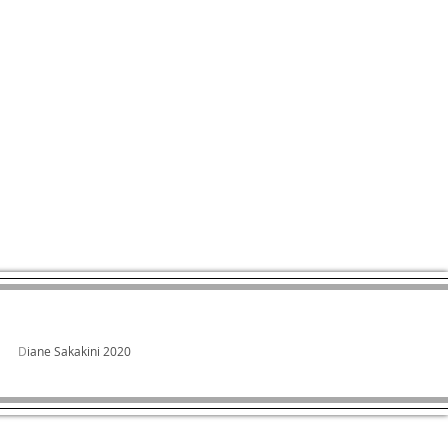
D
iane Sakakini 2020