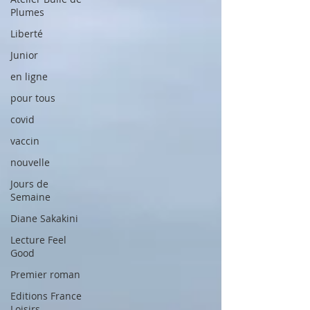
Plumes
Liberté
Junior
en ligne
pour tous
covid
vaccin
nouvelle
Jours de
Semaine
Diane Sakakini
Lecture Feel
Good
Premier roman
Editions France
Loisirs