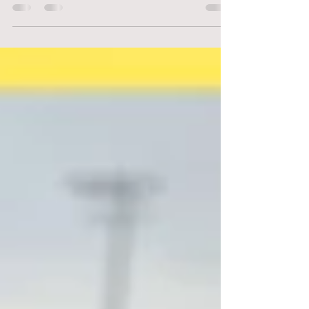
Diane Sakakini Bulle de Plumes
15 mars 2021
1 min de lecture
Lundi avec "Jours de Semaine"