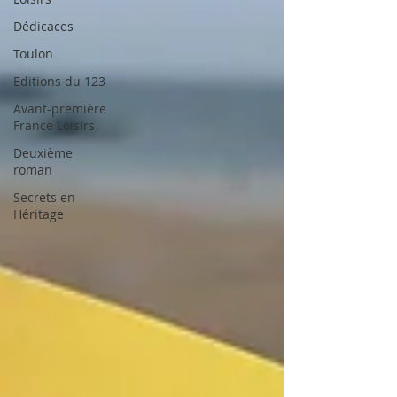
Dédicaces
Toulon
Editions du 123
Avant-première
France Loisirs
Deuxième
roman
Secrets en
Héritage