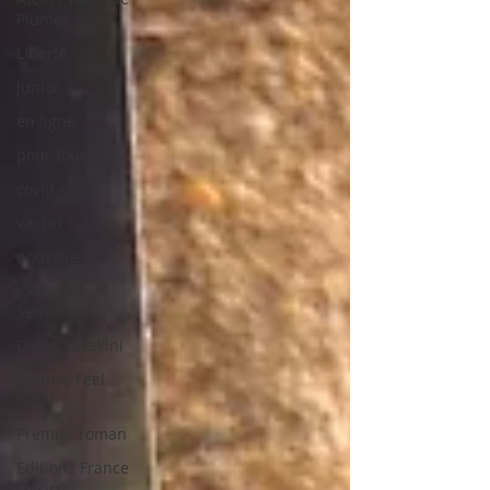
Plumes
Liberté
Junior
en ligne
pour tous
covid
vaccin
nouvelle
Jours de
Semaine
Diane Sakakini
Lecture Feel
Good
Premier roman
Editions France
Loisirs