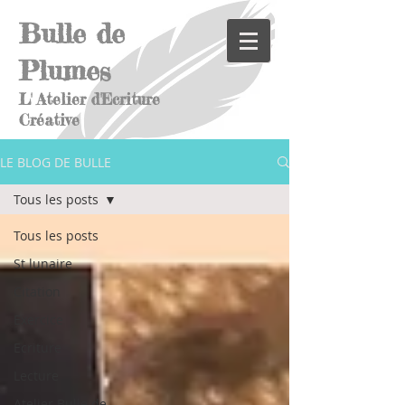
Bulle de
Plumes
L' Atelier d'Ecriture
Créative
LE BLOG DE BULLE
Tous les posts
Tous les posts
St lunaire
Citation
Exercice
Ecriture
Lecture
Atelier Bulle de