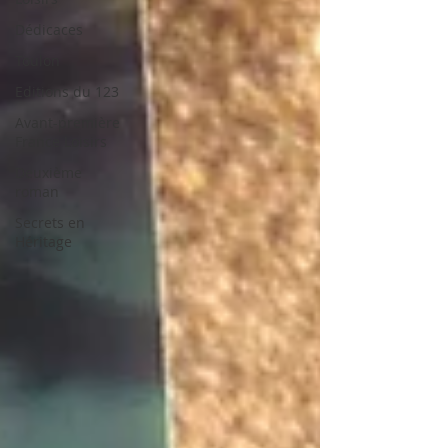
Dédicaces
Toulon
Editions du 123
Avant-première
France Loisirs
Deuxième
roman
Secrets en
Héritage