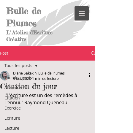
Bulle de
Plumes
L' Atelier d'Ecriture
Créative
Post
Tous les posts
Diane Sakakini Bulle de Plumes
Tous les posts
9 oct. 2020
1 min de lecture
Citation du jour
St lunaire
"L'écriture est un des remèdes à 
Citation
l'ennui." Raymond Queneau
Exercice
Ecriture
Lecture