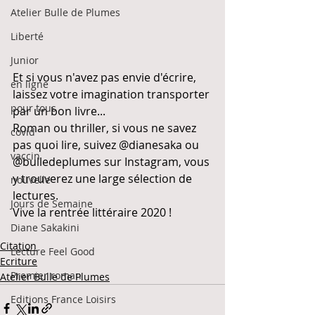
Atelier Bulle de Plumes
Liberté
Junior
Et si vous n'avez pas envie d'écrire, 
en ligne
laissez votre imagination transporter 
pour tous
par un bon livre... 
Roman ou thriller, si vous ne savez 
covid
pas quoi lire, suivez @dianesaka ou 
vaccin
@bulledeplumes sur Instagram, vous 
y trouverez une large sélection de 
nouvelle
lectures.
Jours de Semaine
Vive la rentrée littéraire 2020 !
Diane Sakakini
Citation
Lecture Feel Good
Ecriture
Premier roman
Atelier Bulle de Plumes
Editions France Loisirs