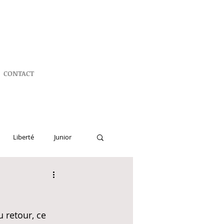
CONTACT
Liberté
Junior
Lecture Feel Good
 retour, ce 
mière France Loisirs