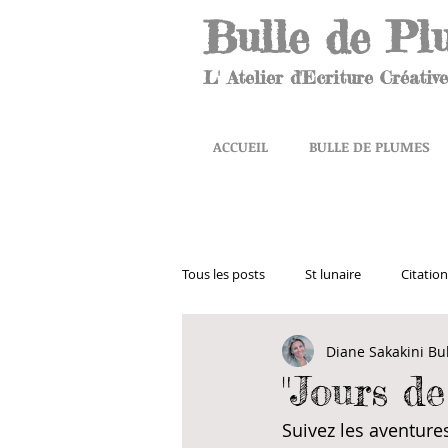
Bulle de Pl
L' Atelier d'Ecriture Créative
ACCUEIL
BULLE DE PLUMES
Tous les posts
St lunaire
Citation
Diane Sakakini Bu
en ligne
pour tous
covid
"Jours d
Suivez les aventures
Premier roman
Editions France 