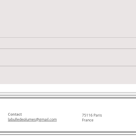
Cita
Exercice du jour...
Contact
75116 Paris
labulledeplumes@gmail.com
France