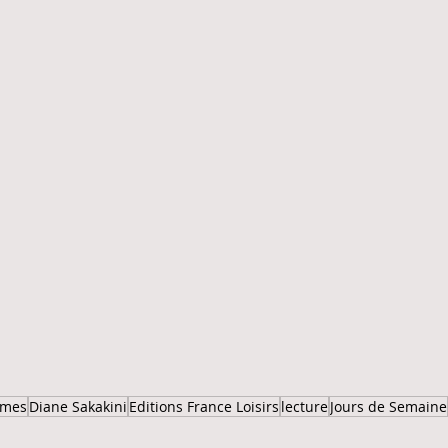
umes
Diane Sakakini
Editions France Loisirs
lecture
Jours de Semaine