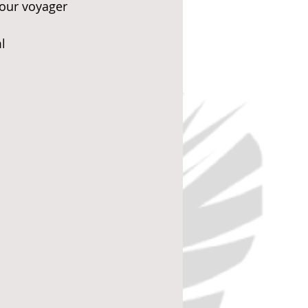
our voyager 
l