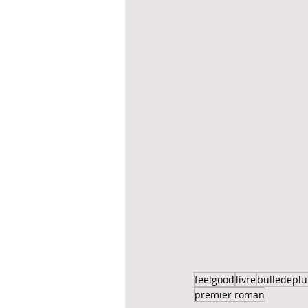
feelgood
livre
bulledepl
premier roman