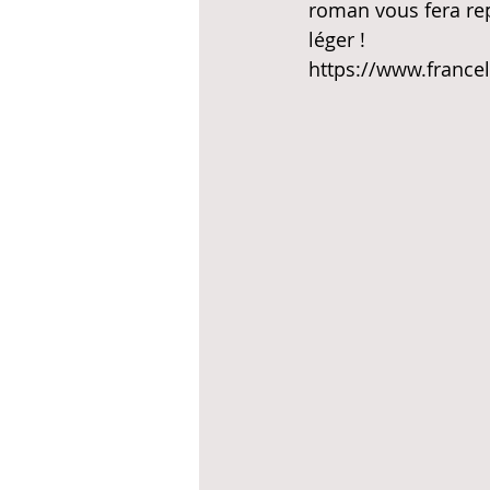
roman vous fera re
léger !
https://www.france
Deuxième roman
Secrets en Hé