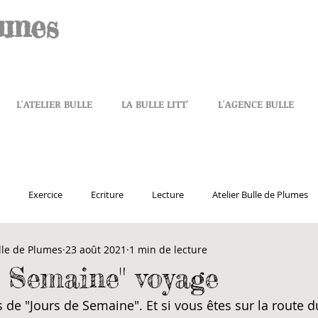
umes
L'ATELIER BULLE
LA BULLE LITT'
L'AGENCE BULLE
Exercice
Ecriture
Lecture
Atelier Bulle de Plumes
lle de Plumes
23 août 2021
1 min de lecture
vaccin
nouvelle
Jours de Semaine
Diane Sakakini
e Semaine" voyage
 de "Jours de Semaine". Et si vous êtes sur la route du
Loisirs
Dédicaces
Toulon
Editions du 123
Avant-pre